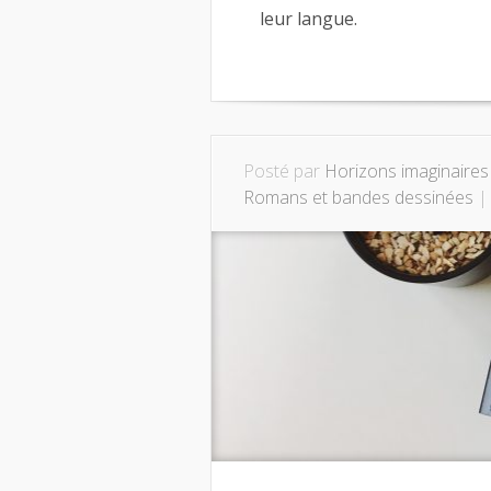
leur langue.
Posté par
Horizons imaginaires
Romans et bandes dessinées