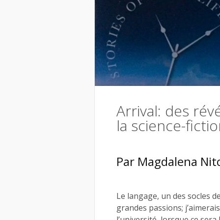
Arrival: des rév
la science-ficti
Par Magdalena Nit
Le langage, un des socles de
grandes passions; j’aimerai
l’université, lorsque ce sera