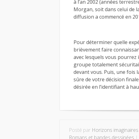
à l’an 2002 (années terrestr
Morgan, soit dans celui de la
diffusion a commencé en 201
Pour déterminer quelle expér
brièvement faire connaissan
avec lesquels vous pourrez 
groupe totalement sécuritaire
devant vous. Puis, une fois 
sûre de votre décision final
désirée en l’identifiant à ha
Posté par
Horizons imaginaires
Romans et bandes dessinées