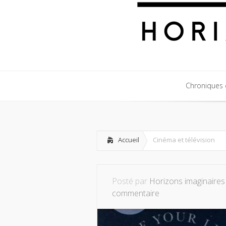
Chroniques c
Chroniques c
Accueil
Cinéma et télévision
Posté par
Horizons imaginaires
commentaire