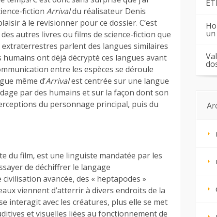
ÉT
cience-fiction
Arrival
du réalisateur Denis
plaisir à le revisionner pour ce dossier. C’est
Ho
un
des autres livres ou films de science-fiction que
s extraterrestres parlent des langues similaires
Va
es humains ont déjà décrypté ces langues avant
do
a communication entre les espèces se déroule
rigue même d’
Arrival
est centrée sur une langue
odage par des humains et sur la façon dont son
rceptions du personnage principal, puis du
Ar
e du film, est une linguiste mandatée par les
sayer de déchiffrer le langage
e civilisation avancée, des « heptapodes »
aux viennent d’atterrir à divers endroits de la
e interagit avec les créatures, plus elle se met
uditives et visuelles liées au fonctionnement de