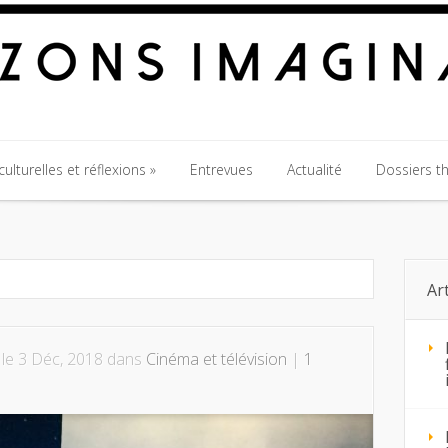
ulturelles et réflexions
Entrevues
Actualité
Dossiers t
ulturelles et réflexions
Entrevues
Actualité
Dossiers t
Ar
le 3 Déc, 2018 dans
Cinéma et télévision
|
1