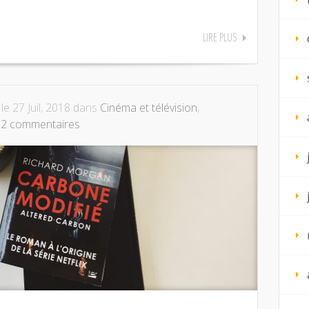
LIRE PLUS
le 27 Juil, 2018 dans
Cinéma et télévision
,
|
2 commentaires