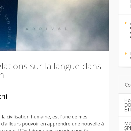
élations sur la langue dans
on
Co
chi
Ho
DO
ÉT
 la civilisation humaine, est l’une de mes
Mo
s d’ailleurs pouvoir en apprendre une nouvelle à
SP
 le temps! C’est donc sans surprise que j’ai