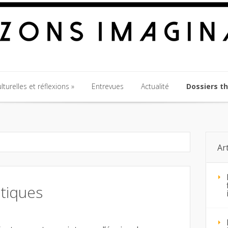
turelles et réflexions
Entrevues
Actualité
Dossiers t
turelles et réflexions
Entrevues
Actualité
Dossiers t
Ar
tiques