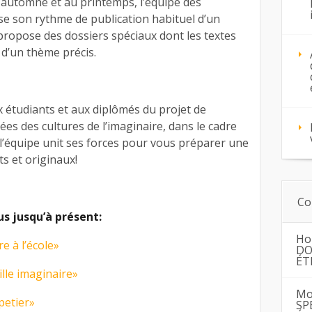
l’automne et au printemps, l’équipe des
se son rythme de publication habituel d’un
propose des dossiers spéciaux dont les textes
d’un thème précis.
 étudiants et aux diplômés du projet de
ées des cultures de l’imaginaire, dans le cadre
 l’équipe unit ses forces pour vous préparer une
ts et originaux!
Co
s jusqu’à présent:
Ho
e à l’école»
DO
ÉT
lle imaginaire»
Mo
petier»
SP