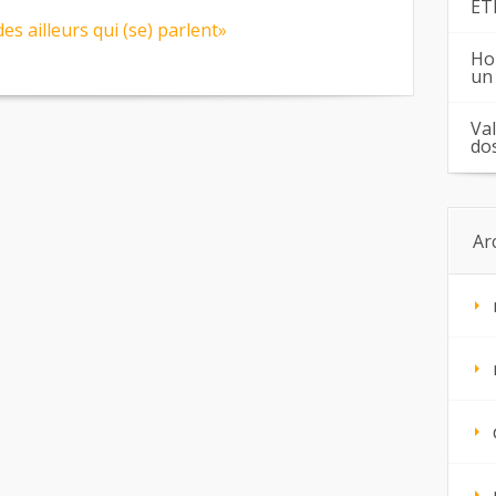
ÉT
es ailleurs qui (se) parlent»
Ho
un
Va
do
Ar