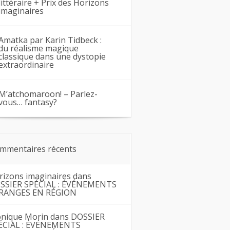
littéraire + Prix des Horizons
imaginaires
Amatka par Karin Tidbeck :
du réalisme magique
classique dans une dystopie
extraordinaire
M’atchomaroon! – Parlez-
vous… fantasy?
mmentaires récents
rizons imaginaires
dans
SSIER SPÉCIAL : ÉVÉNEMENTS
RANGES EN RÉGION
nique Morin
dans
DOSSIER
ÉCIAL : ÉVÉNEMENTS