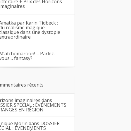
littéraire + Prix des Horizons
imaginaires
Amatka par Karin Tidbeck :
du réalisme magique
classique dans une dystopie
extraordinaire
M’atchomaroon! – Parlez-
vous… fantasy?
mmentaires récents
rizons imaginaires
dans
SSIER SPÉCIAL : ÉVÉNEMENTS
RANGES EN RÉGION
nique Morin
dans
DOSSIER
ÉCIAL : ÉVÉNEMENTS