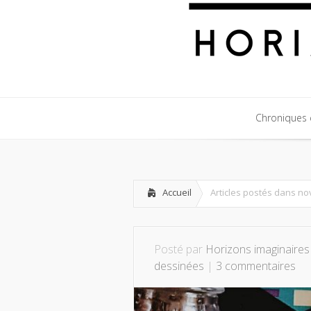
Chroniques c
Chroniques c
Accueil
Articles postés dans n
Posté par
Horizons imaginaires
dessinées
|
3 commentaires