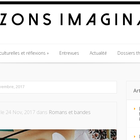
ulturelles et réflexions
Entrevues
Actualité
Dossiers t
ulturelles et réflexions
Entrevues
Actualité
Dossiers t
ovembre, 2017
Ar
le 24 Nov, 2017 dans
Romans et bandes