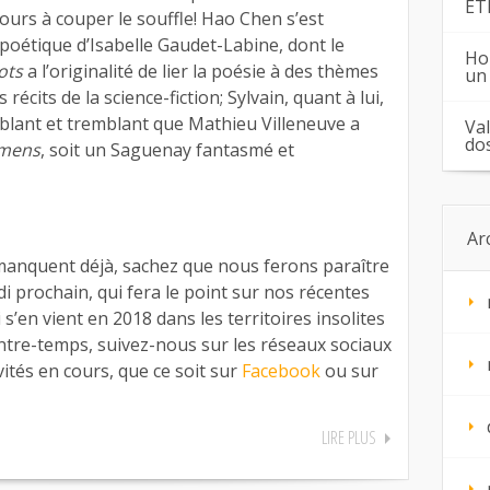
ÉT
ours à couper le souffle! Hao Chen s’est
 poétique d’Isabelle Gaudet-Labine, dont le
Ho
ots
a l’originalité de lier la poésie à des thèmes
un
écits de la science-fiction; Sylvain, quant à lui,
ublant et tremblant que Mathieu Villeneuve a
Va
do
emens
, soit un Saguenay fantasmé et
Ar
 manquent déjà, sachez que nous ferons paraître
i prochain, qui fera le point sur nos récentes
i s’en vient en 2018 dans les territoires insolites
ntre-temps, suivez-nous sur les réseaux sociaux
vités en cours, que ce soit sur
Facebook
ou sur
LIRE PLUS