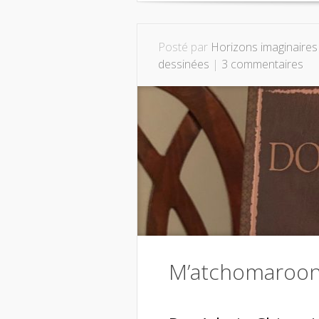
Posté par
Horizons imaginaires
dessinées
|
3 commentaires
M’atchomaroon!