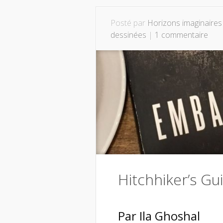
Posté par
Horizons imaginaires
dessinées
|
1 commentaire
Hitchhiker’s Gu
Par Ila Ghoshal