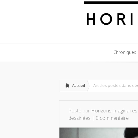
Chroniques c
Chroniques c
Accueil
Articles postés dans d
Posté par
Horizons imaginaires
dessinées
|
0 commentaire