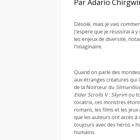
Par Adario Chirgw
Désolé, mais je vais commenc
J’espère que je réussirai à
les enjeux de diversité, not
l’imaginaire.
Quand on parle des mondes 
aux étranges créatures qui l
de la Noirceur du
Silmarillio
Elder Scrolls V : Skyrim
ou to
cocatrix, ces monstres éton
romans, les films et les jeu
que les auteurs ont accès à
toujours avec des héros « h
humains.