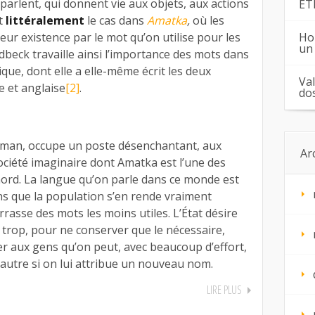
 parlent, qui donnent vie aux objets, aux actions
ÉT
st
littéralement
le cas dans
Amatka
,
où les
Ho
eur existence par le mot qu’on utilise pour les
un
idbeck travaille ainsi l’importance des mots dans
ue, dont elle a elle-même écrit les deux
Va
e et anglaise
[2]
.
do
roman, occupe un poste désenchantant, aux
Ar
société imaginaire dont Amatka est l’une des
u nord. La langue qu’on parle dans ce monde est
ns que la population s’en rende vraiment
rasse des mots les moins utiles. L’État désire
 trop, pour ne conserver que le nécessaire,
er aux gens qu’on peut, avec beaucoup d’effort,
autre si on lui attribue un nouveau nom.
LIRE PLUS