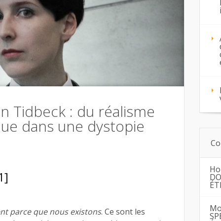
n Tidbeck : du réalisme
que dans une dystopie
Co
Ho
1]
DO
ÉT
Mo
tent parce que nous existons
. Ce sont les
SP