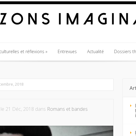
ulturelles et réflexions
Entrevues
Actualité
Dossiers t
ulturelles et réflexions
Entrevues
Actualité
Dossiers t
écembre, 2018
Ar
le 21 Déc, 2018 dans
Romans et bandes