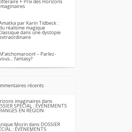
littéraire + Prix des Horizons
imaginaires
Amatka par Karin Tidbeck :
du réalisme magique
classique dans une dystopie
extraordinaire
M’atchomaroon! – Parlez-
vous… fantasy?
mmentaires récents
rizons imaginaires
dans
SSIER SPÉCIAL : ÉVÉNEMENTS
RANGES EN RÉGION
nique Morin
dans
DOSSIER
ÉCIAL : ÉVÉNEMENTS