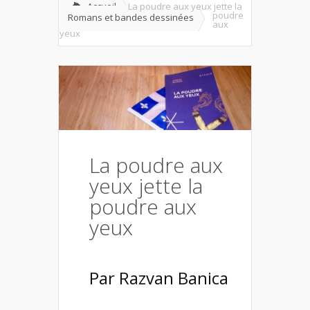
Accueil
La poudre aux yeux jette la
poudre
Romans et bandes dessinées
aux
yeux
La poudre aux
yeux jette la
poudre aux
yeux
Par
Razvan Banica