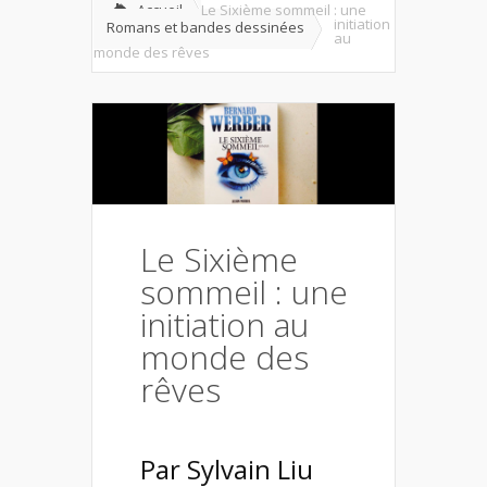
Accueil
Le Sixième sommeil : une
initiation
Romans et bandes dessinées
au
monde des rêves
Le Sixième
sommeil : une
initiation au
monde des
rêves
Par
Sylvain Liu