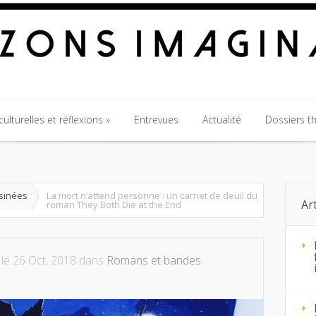
ulturelles et réflexions
Entrevues
Actualité
Dossiers t
ulturelles et réflexions
Entrevues
Actualité
Dossiers t
sinées
La mort n’attend personne : un carnet de deuil du
Ar
roman They Both Die at the End
le 26 Oct, 2018 dans
Romans et bandes