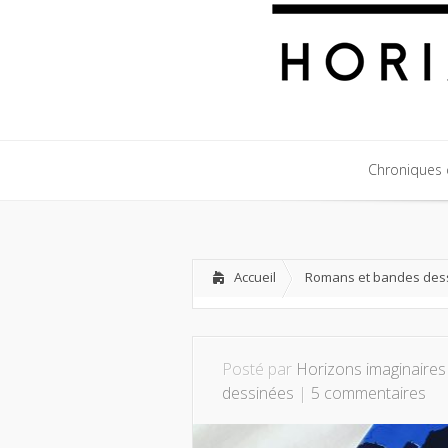
Chroniques c
Chroniques c
Accueil
Romans et bandes des
Posté par
Horizons imaginaires
dessinées
|
5 commentaires