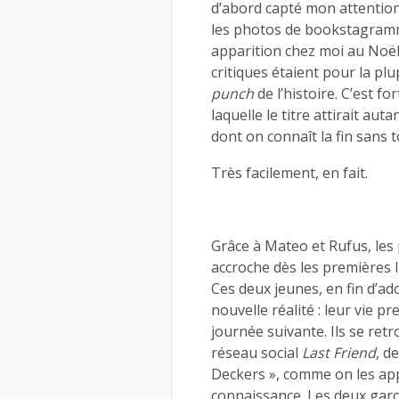
d’abord capté mon attention 
les photos de bookstagramme
apparition chez moi au Noël
critiques étaient pour la plu
punch
de l’histoire. C’est f
laquelle le titre attirait au
dont on connaît la fin sans t
Très facilement, en fait.
Grâce à Mateo et Rufus, le
accroche dès les premières 
Ces deux jeunes, en fin d’ad
nouvelle réalité : leur vie p
journée suivante. Ils se ret
réseau social
Last Friend
, d
Deckers », comme on les app
connaissance. Les deux garç