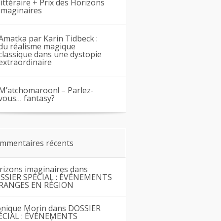
littéraire + Prix des Horizons
imaginaires
Amatka par Karin Tidbeck :
du réalisme magique
classique dans une dystopie
extraordinaire
M’atchomaroon! – Parlez-
vous… fantasy?
mmentaires récents
rizons imaginaires
dans
SSIER SPÉCIAL : ÉVÉNEMENTS
RANGES EN RÉGION
nique Morin
dans
DOSSIER
ÉCIAL : ÉVÉNEMENTS