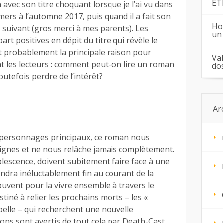
ÉT
avec son titre choquant lorsque je l’ai vu dans
rs à l’automne 2017, puis quand il a fait son
Ho
 suivant (gros merci à mes parents). Les
un
part positives en dépit du titre qui révèle le
ort probablement la principale raison pour
Va
tant les lecteurs : comment peut-on lire un roman
do
outefois perdre de l’intérêt?
Ar
s personnages principaux, ce roman nous
lignes et ne nous relâche jamais complètement.
olescence, doivent subitement faire face à une
rendra inéluctablement fin au courant de la
rouvent pour la vivre ensemble à travers le
estiné à relier les prochains morts – les «
elle – qui recherchent une nouvelle
ons sont avertis de tout cela par Death-Cast,