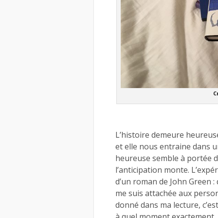
C
L’histoire demeure heureuse 
et elle nous entraine dans u
heureuse semble à portée de
l’anticipation monte. L’expér
d’un roman de John Green : q
me suis attachée aux perso
donné dans ma lecture, c’est
à quel moment exactement.