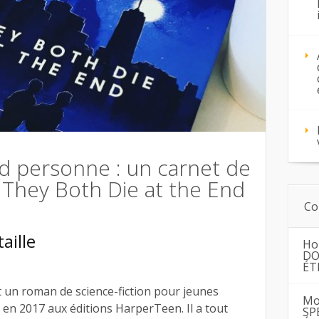
nd personne : un carnet de
 They Both Die at the End
Co
aille
Ho
DO
ÉT
 un roman de science-fiction pour jeunes
Mo
 en 2017 aux éditions HarperTeen. Il a tout
SP