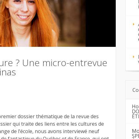
eure ? Une micro-entrevue
inas
Co
Ho
DO
ÉT
 premier dossier thématique de la revue des
sier qui traite des liens entre les cultures de
Mo
ange de l’école, nous avons interviewé neuf
SP
t de fantastique du Québec et de France, qui ont