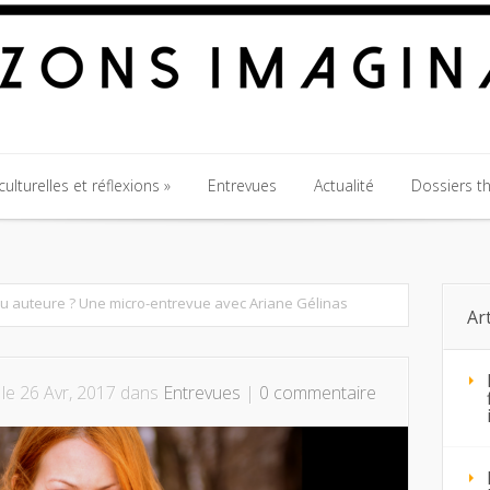
ulturelles et réflexions
Entrevues
Actualité
Dossiers t
ulturelles et réflexions
Entrevues
Actualité
Dossiers t
ou auteure ? Une micro-entrevue avec Ariane Gélinas
Ar
le 26 Avr, 2017 dans
Entrevues
|
0 commentaire