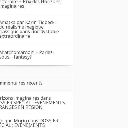
littéraire + Prix des Horizons
imaginaires
Amatka par Karin Tidbeck :
du réalisme magique
classique dans une dystopie
extraordinaire
M’atchomaroon! – Parlez-
vous… fantasy?
mmentaires récents
rizons imaginaires
dans
SSIER SPÉCIAL : ÉVÉNEMENTS
RANGES EN RÉGION
nique Morin
dans
DOSSIER
ÉCIAL : ÉVÉNEMENTS