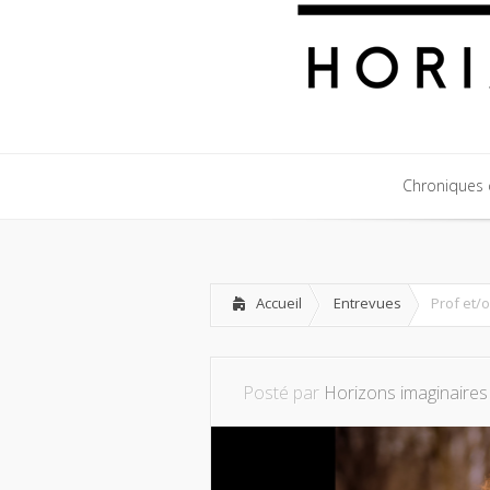
Chroniques c
Chroniques c
Accueil
Entrevues
Prof et/
Posté par
Horizons imaginaires