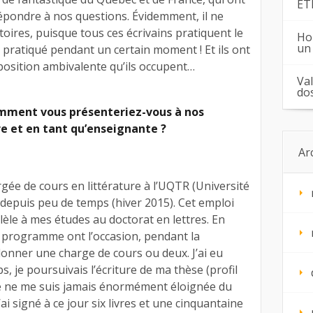
ÉT
pondre à nos questions. Évidemment, il ne
toires, puisque tous ces écrivains pratiquent le
Ho
un
 pratiqué pendant un certain moment ! Et ils ont
position ambivalente qu’ils occupent…
Va
do
omment vous présenteriez-vous à nos
re et en tant qu’enseignante ?
Ar
argée de cours en littérature à l’UQTR (Université
 depuis peu de temps (hiver 2015). Cet emploi
llèle à mes études au doctorat en lettres. En
u programme ont l’occasion, pendant la
donner une charge de cours ou deux. J’ai eu
, je poursuivais l’écriture de ma thèse (profil
je ne me suis jamais énormément éloignée du
ai signé à ce jour six livres et une cinquantaine