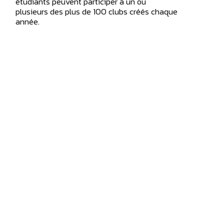
étudiants peuvent participer à un ou
plusieurs des plus de 100 clubs créés chaque
année.
Le Collège propose également une multitude
d’
activités sportives
et récréatives. Chaque
étudiant de Marianopolis est éligible pour
rejoindre ou créer une équipe intramurale, et
des essais ont lieu chaque année pour former
des équipes interuniversitaires. Les
étudiants-athlètes classés Espoir, Relève,
Élite ou Excellence par leur fédération
sportive peuvent s’inscrire auprès de Sport-
Études pour un soutien dans l’équilibre entre
leur programme académique et
d’entraînement, leur permettant de
poursuivre leur entraînement et leurs
compétitions tout en poursuivant leurs
études à Marianopolis.